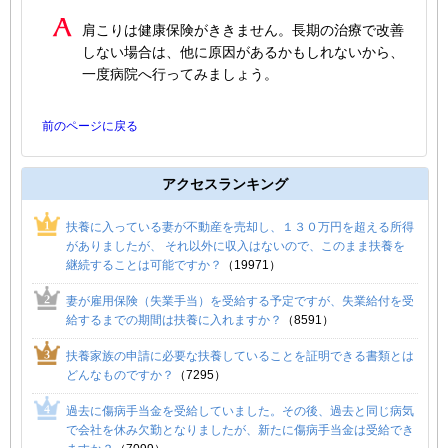
肩こりは健康保険がききません。長期の治療で改善
しない場合は、他に原因があるかもしれないから、
一度病院へ行ってみましょう。
前のページに戻る
アクセスランキング
扶養に入っている妻が不動産を売却し、１３０万円を超える所得
がありましたが、 それ以外に収入はないので、このまま扶養を
継続することは可能ですか？
（19971）
妻が雇用保険（失業手当）を受給する予定ですが、失業給付を受
給するまでの期間は扶養に入れますか？
（8591）
扶養家族の申請に必要な扶養していることを証明できる書類とは
どんなものですか？
（7295）
過去に傷病手当金を受給していました。その後、過去と同じ病気
で会社を休み欠勤となりましたが、新たに傷病手当金は受給でき