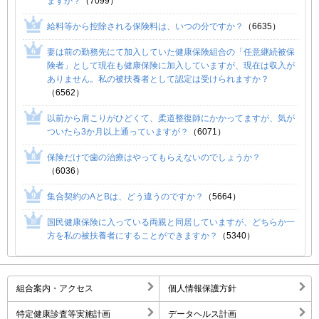
ますか？
（7099）
給料等から控除される保険料は、いつの分ですか？
（6635）
妻は前の勤務先にて加入していた健康保険組合の「任意継続被保
険者」として現在も健康保険に加入していますが、現在は収入が
ありません。私の被扶養者として認定は受けられますか？
（6562）
以前から肩こりがひどくて、柔道整復師にかかってますが、気が
ついたら3か月以上通っていますが？
（6071）
保険だけで歯の治療はやってもらえないのでしょうか？
（6036）
集合契約のAとBは、どう違うのですか？
（5664）
国民健康保険に入っている両親と同居していますが、どちらか一
方を私の被扶養者にすることができますか？
（5340）
組合案内・アクセス
個人情報保護方針
特定健康診査等実施計画
データヘルス計画