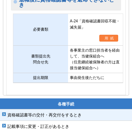
き
A-24「資格確認書回収不能・
滅失届」
必要書類
用紙
各事業主の窓口担当者を経由
書類提出先
して、当健保組合へ
問合せ先
（任意継続被保険者の方は直
接当健保組合へ）
提出期限
事由発生後ただちに
各種手続
資格確認書等の交付・再交付をするとき
記載事項に変更・訂正があるとき