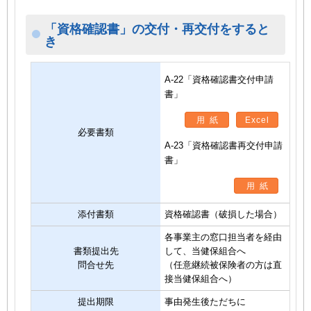
「資格確認書」の交付・再交付をすると
き
A-22「資格確認書交付申請
書」
用紙
Excel
必要書類
A-23「資格確認書再交付申請
書」
用紙
添付書類
資格確認書（破損した場合）
各事業主の窓口担当者を経由
書類提出先
して、当健保組合へ
問合せ先
（任意継続被保険者の方は直
接当健保組合へ）
提出期限
事由発生後ただちに