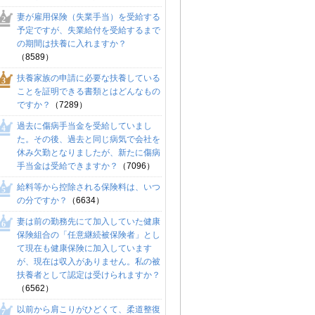
妻が雇用保険（失業手当）を受給する
予定ですが、失業給付を受給するまで
の期間は扶養に入れますか？
（8589）
扶養家族の申請に必要な扶養している
ことを証明できる書類とはどんなもの
ですか？
（7289）
過去に傷病手当金を受給していまし
た。その後、過去と同じ病気で会社を
休み欠勤となりましたが、新たに傷病
手当金は受給できますか？
（7096）
給料等から控除される保険料は、いつ
の分ですか？
（6634）
妻は前の勤務先にて加入していた健康
保険組合の「任意継続被保険者」とし
て現在も健康保険に加入しています
が、現在は収入がありません。私の被
扶養者として認定は受けられますか？
（6562）
以前から肩こりがひどくて、柔道整復